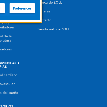
Acerca de ZOLL
automatizada
l
Preferences
Carreras
miento con RPI
Contacto
ores y
briladores
Tienda web de ZOLL
ol de la
eratura
radores
AMIENTOS Y
PIAS
ol cardíaco
ovascular
a del sueño
ESORIOS