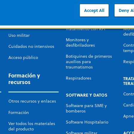
afecciones cardíacas
DEA
RCP 
Accept All
Deny Al
SME e incendios
RCP automatizada
Trata
Hospital
Tratamiento con RPI
Monit
desfi
Uso militar
Monitores y
desfibriladores
Contr
Cuidados no intensivos
temp
Botiquines de primeros
Acceso público
auxilios para
Respi
traumatismos
Formación y
Respiradores
TRAT
recursos
TERA
Contr
SOFTWARE Y DATOS
Otros recursos y enlaces
Cardi
Software para SME y
bomberos
Formación
Apne
Software Hospitalario
Ver todos los materiales
del producto
ACC
Software militar