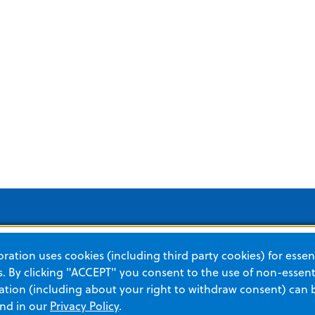
ation uses cookies (including third party cookies) for essent
Soluciones para
Categorías de productos
 By clicking "ACCEPT" you consent to the use of non-essenti
tion (including about your right to withdraw consent) can 
SITUACIÓN URGENTE
CUID
and in our
Privacy Policy
.
Gestión de pacientes con