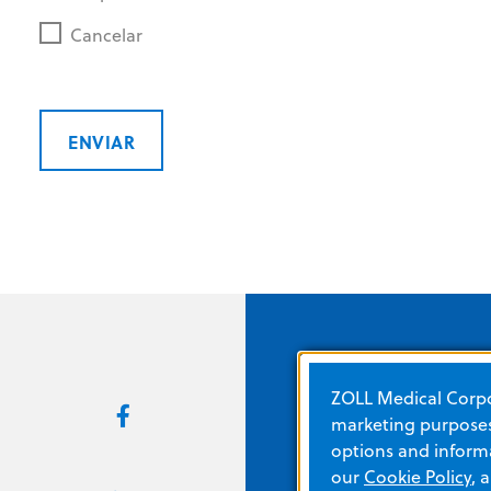
Cancelar
ENVIAR
ZOLL Medical Corpor
Enlaces rápidos
marketing purposes.
options and informa
our
Cookie Policy
, 
Acerca de ZOLL