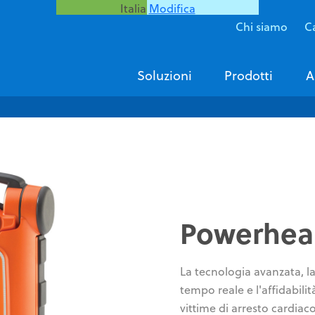
Italia
Modifica
Chi siamo
Ca
Soluzioni
Prodotti
A
Powerhea
La tecnologia avanzata, la 
tempo reale e l'affidabili
vittime di arresto cardiac