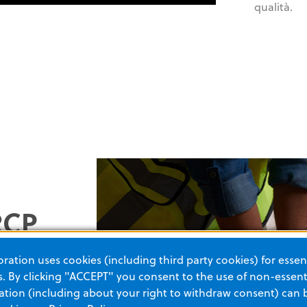
qualità.
RCP
ation uses cookies (including third party cookies) for essent
 By clicking "ACCEPT" you consent to the use of non-essenti
tion (including about your right to withdraw consent) can 
lisense™