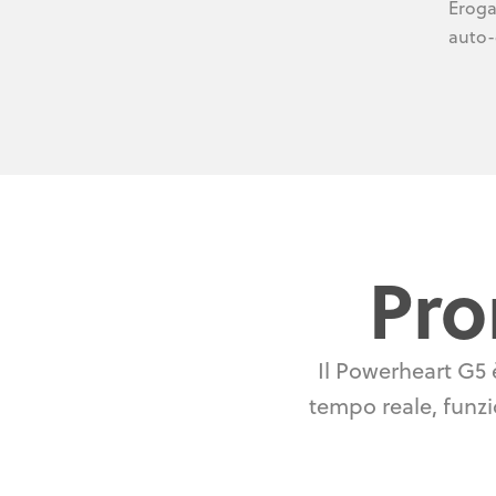
Eroga
auto-
Pro
Il Powerheart G5 è
tempo reale, funzio