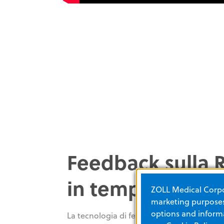
Feedback sulla 
in tempo reale
ZOLL Medical Corpor
marketing purposes.
options and informa
La tecnologia di feedback sulla RCP Intel