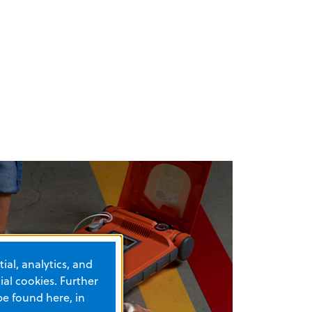
ial, analytics, and
al cookies. Further
be found here, in