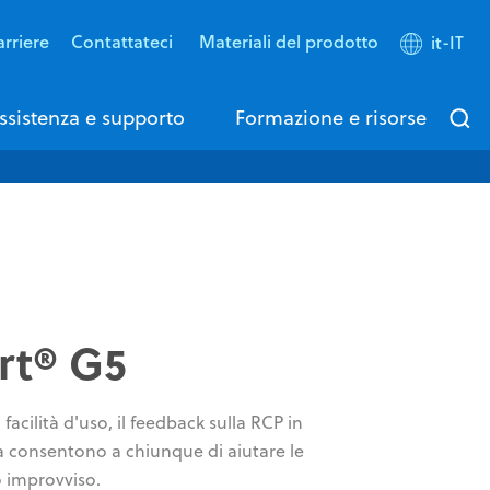
rriere
Contattateci
Materiali del prodotto
it-IT
ssistenza e supporto
Formazione e risorse
rt® G5
facilità d'uso, il feedback sulla RCP in
tà consentono a chiunque di aiutare le
o improvviso.