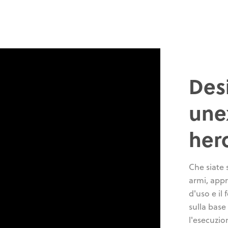
Des
une
her
Che siate 
armi, appre
d'uso e il
sulla base
l'esecuzio