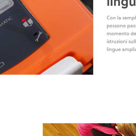
ling
Con la sempli
possono passa
momento del 
istruzioni su
lingue amplia