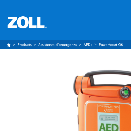
Products
Assistenza d'emergenza
AEDs
Powerheart G5