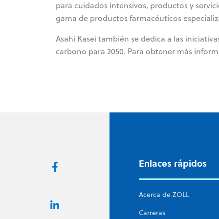
para cuidados intensivos, productos y servic
gama de productos farmacéuticos especializ
Asahi Kasei también se dedica a las iniciativ
carbono para 2050. Para obtener más informa
Enlaces rápidos
Acerca de ZOLL
Carreras