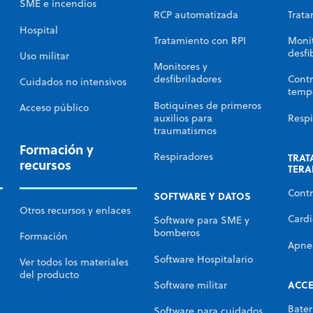
SME e incendios
RCP automatizada
Trata
Hospital
Tratamiento con RPI
Monit
desfi
Uso militar
Monitores y
desfibriladores
Contr
Cuidados no intensivos
temp
Botiquines de primeros
Acceso público
auxilios para
Respi
traumatismos
Formación y
Respiradores
TRAT
recursos
TERA
Contr
SOFTWARE Y DATOS
Otros recursos y enlaces
Cardi
Software para SME y
bomberos
Formación
Apne
Software Hospitalario
Ver todos los materiales
del producto
ACC
Software militar
Bater
Software para cuidados