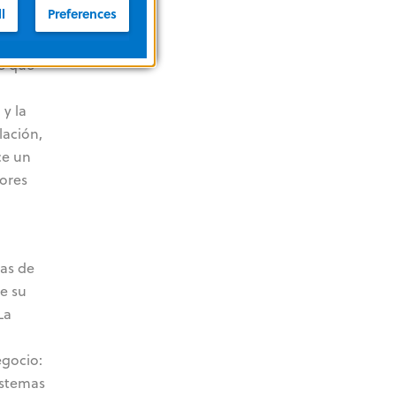
l
Preferences
re que
 y la
lación,
ce un
ores
sas de
de su
La
egocio:
sistemas