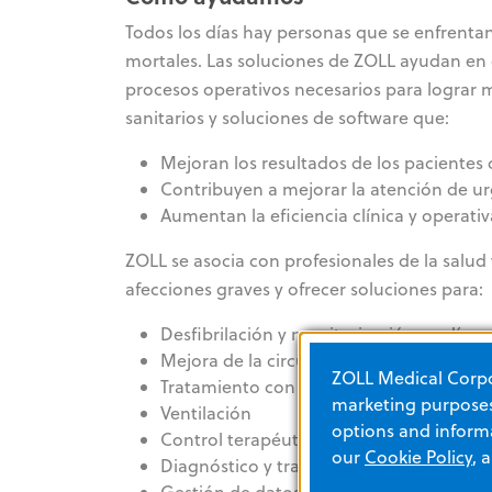
Todos los días hay personas que se enfrent
mortales. Las soluciones de ZOLL ayudan en el
procesos operativos necesarios para lograr
sanitarios y soluciones de software que:
Mejoran los resultados de los pacientes
Contribuyen a mejorar la atención de urg
Aumentan la eficiencia clínica y operativ
ZOLL se asocia con profesionales de la salud
afecciones graves y ofrecer soluciones para:
Desfibrilación y monitorización cardíaca
Mejora de la circulación y retroaliment
ZOLL Medical Corpor
Tratamiento con oxígeno supersaturado
marketing purposes.
Ventilación
options and informa
Control terapéutico de la temperatura
our
Cookie Policy
, 
Diagnóstico y tratamiento de la apnea 
Gestión de datos