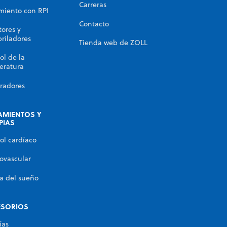
Carreras
miento con RPI
Contacto
ores y
briladores
Tienda web de ZOLL
ol de la
eratura
radores
AMIENTOS Y
PIAS
ol cardíaco
ovascular
a del sueño
ESORIOS
ías