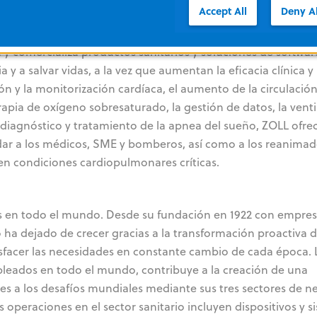
Accept All
Deny Al
 y comercializa productos sanitarios y soluciones de softwa
 a salvar vidas, a la vez que aumentan la eficacia clínica y
ón y la monitorización cardíaca, el aumento de la circulación
apia de oxígeno sobresaturado, la gestión de datos, la venti
l diagnóstico y tratamiento de la apnea del sueño, ZOLL ofre
ar a los médicos, SME y bomberos, así como a los reanimad
 en condiciones cardiopulmonares críticas.
das en todo el mundo. Desde su fundación en 1922 con empre
o ha dejado de crecer gracias a la transformación proactiva 
tisfacer las necesidades en constante cambio de cada época. 
eados en todo el mundo, contribuye a la creación de una
es a los desafíos mundiales mediante sus tres sectores de n
s operaciones en el sector sanitario incluyen dispositivos y 