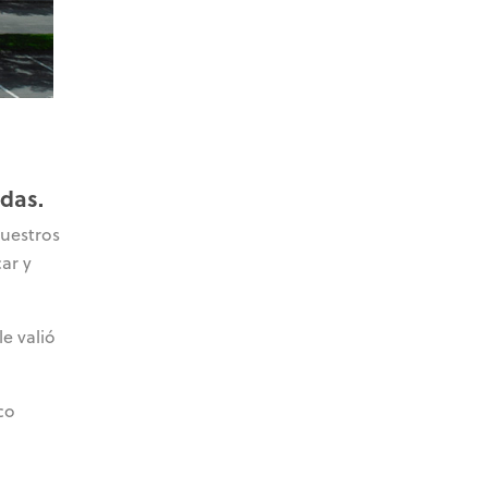
idas.
Nuestros
ar y
e valió
co