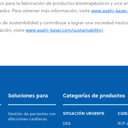
ios para la fabricación de productos bioterapéuticos y una a
ados. Para obtener más información, visite
www.asahi-kasei
as de sostenibilidad y contribuye a lograr una sociedad neutr
ción, visite
www.asahi-kasei.com/sustainability/
.
Soluciones para
Categorías de productos
SITUACIÓN URGENTE
CUID
Gestión de pacientes con
afecciones cardíacas
DEA
RCP 