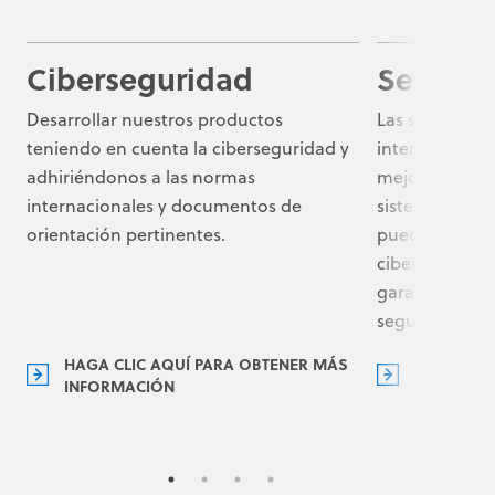
Ciberseguridad
Seguro 
Desarrollar nuestros productos
Las soluciones
teniendo en cuenta la ciberseguridad y
interconectad
adhiriéndonos a las normas
mejorar los re
internacionales y documentos de
sistemas de s
orientación pertinentes.
pueden aument
cibersegurida
garantizar la s
seguridad de 
HAGA CLIC AQUÍ PARA OBTENER MÁS
HAGA CLI
INFORMACIÓN
INFORMAC