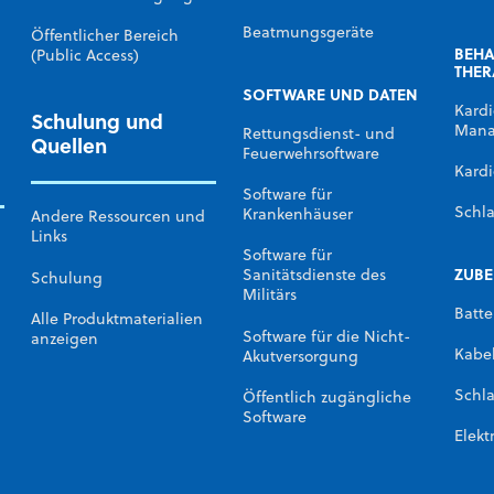
Beatmungsgeräte
Öffentlicher Bereich
BEH
(Public Access)
THER
SOFTWARE UND DATEN
Kardi
Schulung und
Mana
Rettungsdienst- und
Quellen
Feuerwehrsoftware
Kardi
Software für
Schl
Krankenhäuser
Andere Ressourcen und
Links
Software für
ZUB
Sanitätsdienste des
Schulung
Militärs
Batte
Alle Produktmaterialien
Software für die Nicht-
anzeigen
Kabe
Akutversorgung
Schl
Öffentlich zugängliche
Software
Elekt