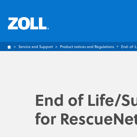
Service and Support
Product notices and Regulations
End-of-L
End of Life/S
for RescueNe