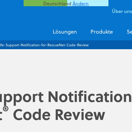
Deutschland
Ändern
Über un
Lösungen
Produkte
Se
ife-Support-Notification-for-RescueNet-Code-Review
upport Notificatio
®
t
Code Review