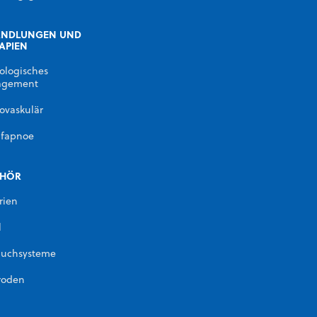
ANDLUNGEN UND
APIEN
ologisches
gement
ovaskulär
afapnoe
EHÖR
rien
l
auchsysteme
roden