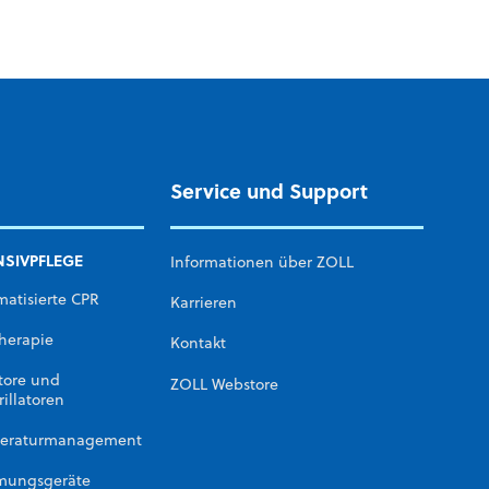
Service und Support
NSIVPFLEGE
Informationen über ZOLL
atisierte CPR
Karrieren
herapie
Kontakt
tore und
ZOLL Webstore
rillatoren
eraturmanagement
mungsgeräte