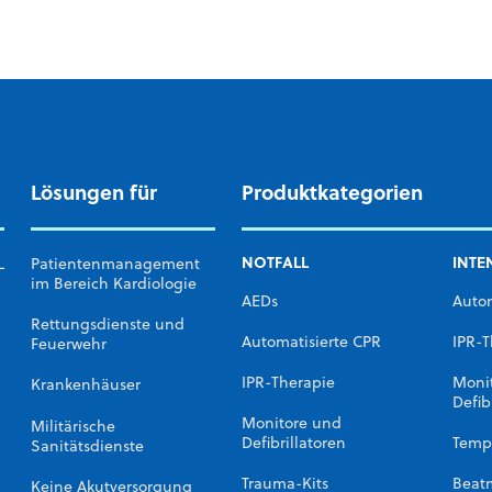
Lösungen für
Produktkategorien
NOTFALL
INTE
L
Patientenmanagement
im Bereich Kardiologie
AEDs
Autom
Rettungsdienste und
Automatisierte CPR
IPR-T
Feuerwehr
IPR-Therapie
Moni
Krankenhäuser
Defib
Monitore und
Militärische
Defibrillatoren
Temp
Sanitätsdienste
Trauma-Kits
Beat
Keine Akutversorgung