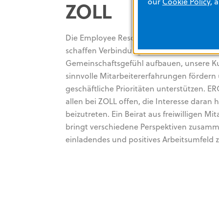
our
Cookie Policy
, 
ZOLL
Die Employee Resource Groups (ERGs) v
schaffen Verbindungen für Mitarbeiter, di
Gemeinschaftsgefühl aufbauen, unsere Kul
sinnvolle Mitarbeitererfahrungen fördern
geschäftliche Prioritäten unterstützen. E
allen bei ZOLL offen, die Interesse daran 
beizutreten. Ein Beirat aus freiwilligen Mit
bringt verschiedene Perspektiven zusamm
einladendes und positives Arbeitsumfeld z