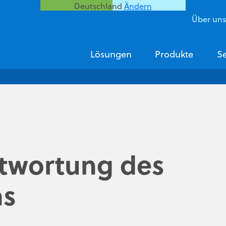
Deutschland
Ändern
Über un
Lösungen
Produkte
Se
ntwortung des
ns