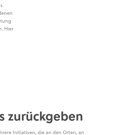
s.
 denen
ltung
. Hier
s zurückgeben
rere Initiativen, die an den Orten, an