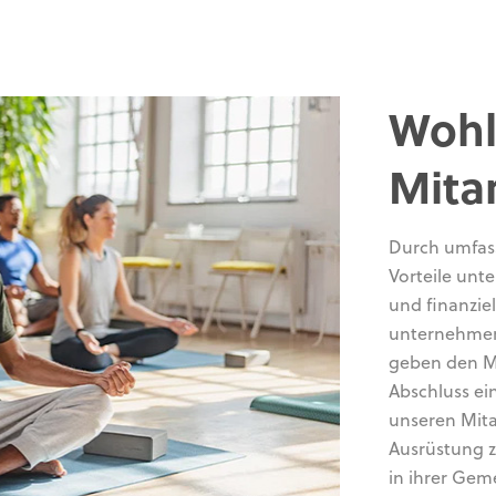
Wohl
Mita
Durch umfass
Vorteile unte
und finanzie
unternehmen
geben den Mi
Abschluss ei
unseren Mit
Ausrüstung z
in ihrer Gem