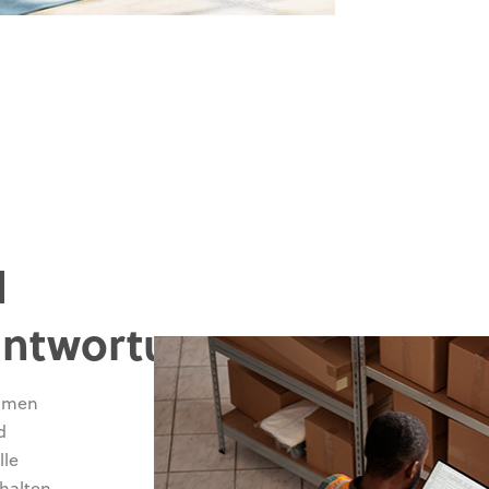
d
antwortung
ahmen
d
lle
halten.