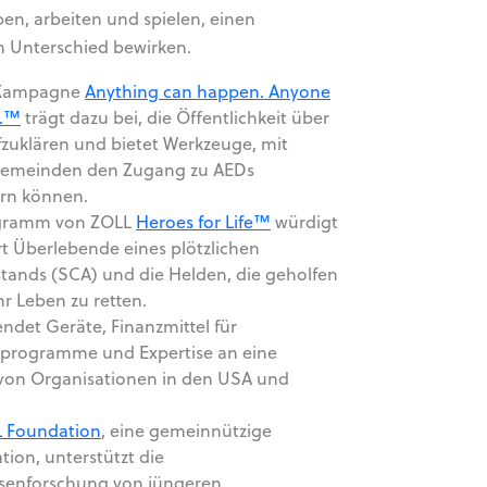
ben, arbeiten und spielen, einen
 Unterschied bewirken.
 Kampagne
Anything can happen. Anyone
p.™
trägt dazu bei, die Öffentlichkeit über
zuklären und bietet Werkzeuge, mit
emeinden den Zugang zu AEDs
rn können.
gramm von ZOLL
Heroes for Life™
würdigt
rt Überlebende eines plötzlichen
lstands (SCA) und die Helden, die geholfen
hr Leben zu retten.
ndet Geräte, Finanzmittel für
sprogramme und Expertise an eine
 von Organisationen in den USA und
.
 Foundation
, eine gemeinnützige
tion, unterstützt die
senforschung von jüngeren