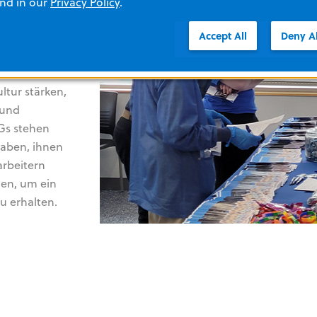
and in our
Privacy Policy
.
Accept All
Deny Al
on ZOLL
e ein
tur stärken,
 und
RGs stehen
haben, ihnen
arbeitern
en, um ein
u erhalten.