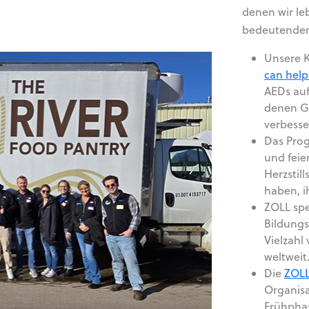
denen wir le
bedeutenden
Unsere
can hel
AEDs auf
denen G
verbesse
Das Pro
und feie
Herzstil
haben, i
ZOLL spe
Bildung
Vielzahl
weltweit
Die
ZOLL
Organisa
Frühpha