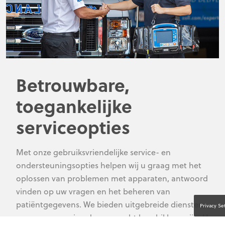
Betrouwbare,
toegankelijke
serviceopties
Met onze gebruiksvriendelijke service- en
ondersteuningsopties helpen wij u graag met het
oplossen van problemen met apparaten, antwoord
vinden op uw vragen en het beheren van
patiëntgegevens. We bieden uitgebreide diensten,
Privacy Se
waarvan sommige dag en nacht beschikbaar zijn. U