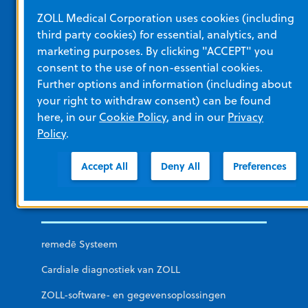
ZOLL Medical Corporation uses cookies (including
Hartpatiëntenzorg
third party cookies) for essential, analytics, and
marketing purposes. By clicking "ACCEPT" you
Medische hulpdiensten en brandweer
consent to the use of non-essential cookies.
Ziekenhuis
Further options and information (including about
your right to withdraw consent) can be found
Defensie
here, in our
Cookie Policy
, and in our
Privacy
Niet-acute zorg
Policy
.
Openbare AED's
Accept All
Deny All
Preferences
Overige afdelingen van ZOLL
remedē Systeem
Cardiale diagnostiek van ZOLL
ZOLL-software- en gegevensoplossingen