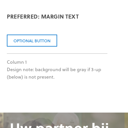
PREFERRED: MARGIN TEXT
OPTIONAL BUTTON
Column 1
Design note: background will be gray if 3-up
(below) is not present.
Uw partner bij
Uw partner bij
Uw partner bij
Uw partner bij