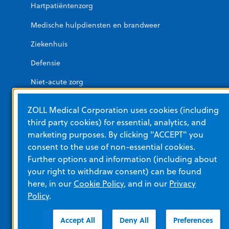
Hartpatiëntenzorg
Medische hulpdiensten en brandweer
Ziekenhuis
Defensie
Niet-acute zorg
Openbare AED's
ZOLL Medical Corporation uses cookies (including
third party cookies) for essential, analytics, and
Overige afdelingen van ZOLL
marketing purposes. By clicking "ACCEPT" you
consent to the use of non-essential cookies.
Further options and information (including about
remedē Systeem
your right to withdraw consent) can be found
here, in our
Cookie Policy
, and in our
Privacy
Cardiale diagnostiek van ZOLL
Policy
.
ZOLL-software- en gegevensoplossingen
Accept All
Deny All
Preferences
ZOLL Itamar