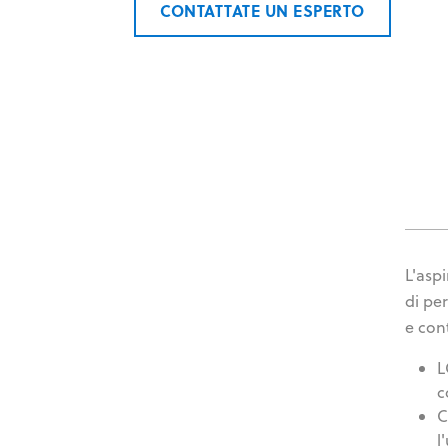
CONTATTATE UN ESPERTO
L'asp
di pe
e con
L
c
C
l