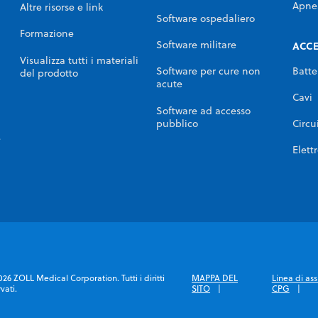
Apne
Altre risorse e link
Software ospedaliero
Formazione
Software militare
ACCE
Visualizza tutti i materiali
Batte
Software per cure non
del prodotto
acute
Cavi
Software ad accesso
pubblico
Circui
e
Elett
26 ZOLL Medical Corporation. Tutti i diritti
MAPPA DEL
Linea di ass
rvati.
SITO
CPG