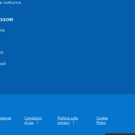
a notturna
SSORI
rie
ti
rodi
istenza
Condizioni
Politica sulla
Cookie
d'uso
privacy
Policy