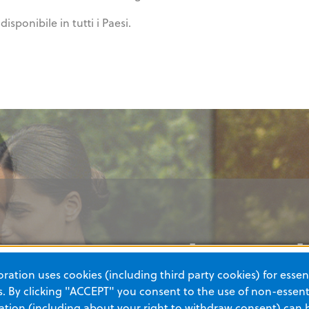
isponibile in tutti i Paesi.
tro partner, in ogni
tro partner, in ogni
tro partner, in ogni
tro partner, in ogni
ation uses cookies (including third party cookies) for essent
del percorso
del percorso
del percorso
del percorso
 By clicking "ACCEPT" you consent to the use of non-essenti
tion (including about your right to withdraw consent) can 