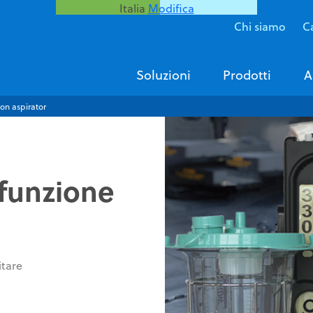
Italia
Modifica
Chi siamo
Ca
Soluzioni
Prodotti
A
on aspirator
ifunzione
itare