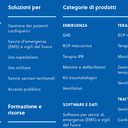
Soluzioni per
Categorie di prodotti
EMERGENZA
TERA
Gestione dei pazienti
cardiopatici
DAE
RCP 
Servizi d'emergenza
RCP meccanica
Terap
(EMS) e vigili del fuoco
Terapia IPR
Monit
Uso ospedaliero
Monitor e defibrillatori
Gesti
Uso militare
temp
Kit traumatologici
Servizi sanitari territoriali
Venti
Ventilatori
Accesso pubblico
TRAT
SOFTWARE E DATI
Formazione e
Gesti
risorse
Software per servizi di
Cardi
emergenza (EMS) e vigili
del fuoco