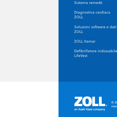
Sistema remedē
Diagnostica cardiaca
ZOLL
Soluzioni software e dati
ZOLL
ZOLL Itamar
Defibrillatore indossabil
LifeVest
© 20
rise