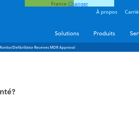
France
Changer
À propos
Carriè
Solutions
Produits
Ser
onitor/Defibrillator Receives MDR Approval
anté?