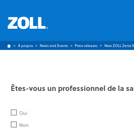
À propos
News and Events
Press releases
New ZOLL Zenix M
Êtes-vous un professionnel de la s
Oui
Non