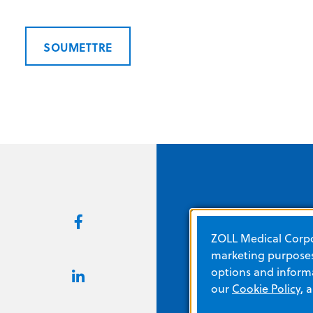
SOUMETTRE
Liens rapides
ZOLL Medical Corpor
marketing purposes.
À propos de ZOLL
options and informa
Carrières
our
Cookie Policy
, 