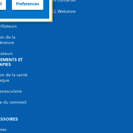
Nous contacter
l
Preferences
 pression
thoracique (RPI)
ZOLL Webstore
eurs et
rillateurs
on de la
érature
lateurs
TEMENTS ET
APIES
on de la santé
iaque
ovasculaire
e du sommeil
SSOIRES
ries