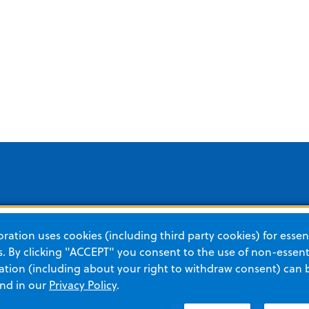
Solutions pour
Catégories de produits
ation uses cookies (including third party cookies) for essent
 By clicking "ACCEPT" you consent to the use of non-essenti
URGENCE
SOIN
Gestion de la santé
tion (including about your right to withdraw consent) can 
cardiaque des patients
DAE
RCP 
and in our
Privacy Policy
.
Services d’urgence et
RCP automatisée
Théra
sapeurs-pompiers