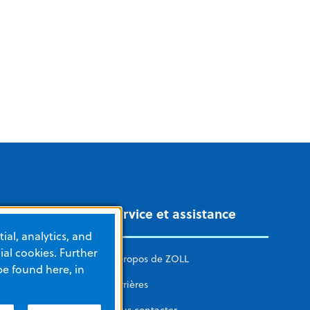
Service et assistance
ial, analytics, and
al cookies. Further
S INTENSIFS
À propos de ZOLL
be found here, in
automatisée
Carrières
pie de régulation