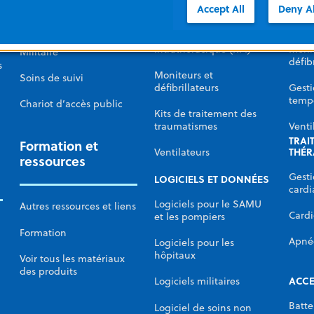
Accept All
Deny Al
de la
intra
Thérapie de régulation
Hôpital
de la pression
intrathoracique (RPI)
Monit
Militaire
défib
s
Moniteurs et
Soins de suivi
défibrillateurs
Gesti
temp
Chariot d’accès public
Kits de traitement des
traumatismes
Venti
TRAI
Formation et
THÉR
Ventilateurs
ressources
Gesti
LOGICIELS ET DONNÉES
card
Logiciels pour le SAMU
Autres ressources et liens
Cardi
et les pompiers
Formation
Apné
Logiciels pour les
hôpitaux
Voir tous les matériaux
des produits
ACCE
Logiciels militaires
Batte
Logiciel de soins non