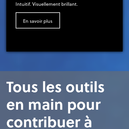
Intuitif. Visuellement brillant.
En savoir plus
Tous les outils
Tous les outils
Tous les outils
Tous les outils
en main pour
en main pour
en main pour
en main pour
contribuer à
contribuer à
contribuer à
contribuer à