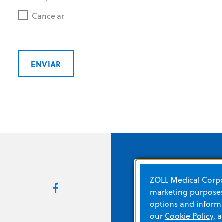
Cancelar
ENVIAR
ZOLL Medical Corpor
Enlaces rápidos
marketing purposes.
options and informa
our
Cookie Policy
, 
Acerca de ZOLL