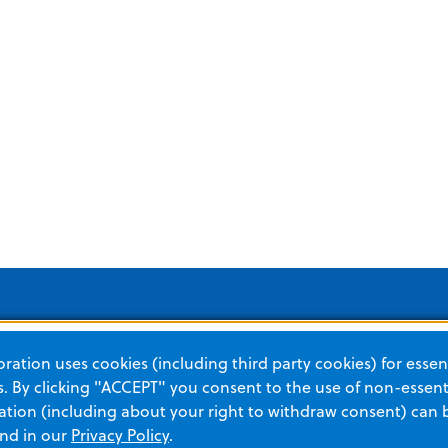
ation uses cookies (including third party cookies) for essent
Soluciones para
Categorías de productos
 By clicking "ACCEPT" you consent to the use of non-essenti
tion (including about your right to withdraw consent) can 
SITUACIÓN URGENTE
CUID
and in our
Privacy Policy
.
Gestión de pacientes con