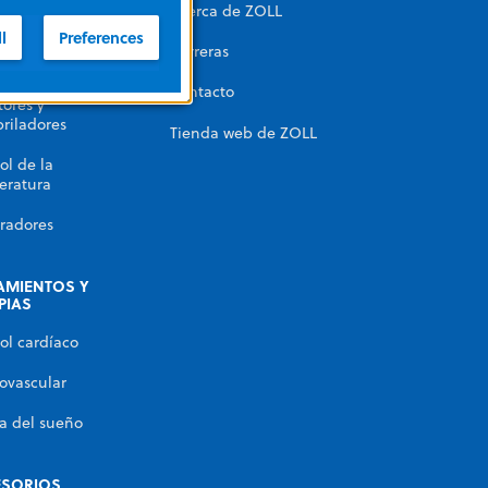
Acerca de ZOLL
automatizada
l
Preferences
Carreras
miento con RPI
Contacto
ores y
briladores
Tienda web de ZOLL
ol de la
eratura
radores
AMIENTOS Y
PIAS
ol cardíaco
ovascular
a del sueño
ESORIOS