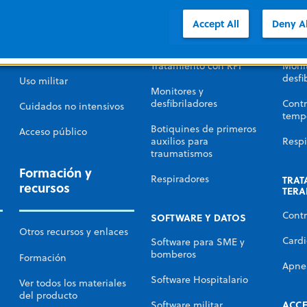
afecciones cardíacas
DEA
RCP 
Accept All
Deny Al
SME e incendios
RCP automatizada
Trata
Hospital
Tratamiento con RPI
Monit
desfi
Uso militar
Monitores y
desfibriladores
Contr
Cuidados no intensivos
temp
Botiquines de primeros
Acceso público
auxilios para
Respi
traumatismos
Formación y
Respiradores
TRAT
recursos
TERA
Contr
SOFTWARE Y DATOS
Otros recursos y enlaces
Cardi
Software para SME y
bomberos
Formación
Apne
Software Hospitalario
Ver todos los materiales
del producto
ACC
Software militar