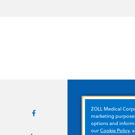
ZOLL Medical Corpor
Enlaces rápidos
marketing purposes.
options and informa
Acerca de ZOLL
our
Cookie Policy
, 