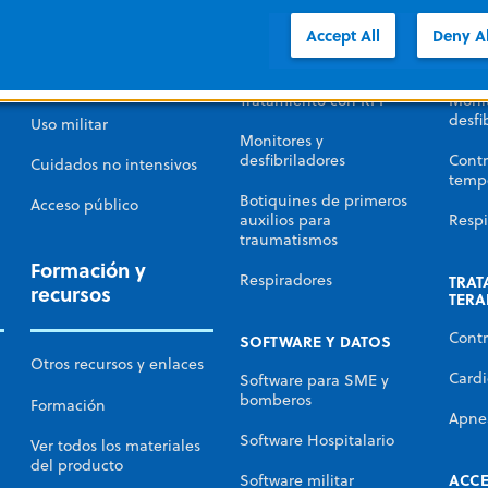
afecciones cardíacas
DEA
RCP 
Accept All
Deny Al
SME e incendios
RCP automatizada
Trata
Hospital
Tratamiento con RPI
Monit
desfi
Uso militar
Monitores y
desfibriladores
Contr
Cuidados no intensivos
temp
Botiquines de primeros
Acceso público
auxilios para
Respi
traumatismos
Formación y
Respiradores
TRAT
recursos
TERA
Contr
SOFTWARE Y DATOS
Otros recursos y enlaces
Cardi
Software para SME y
bomberos
Formación
Apne
Software Hospitalario
Ver todos los materiales
del producto
ACC
Software militar