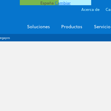
España
Cambiar
Acerca de
Ca
Soluciones
Productos
Servicio
-egapro