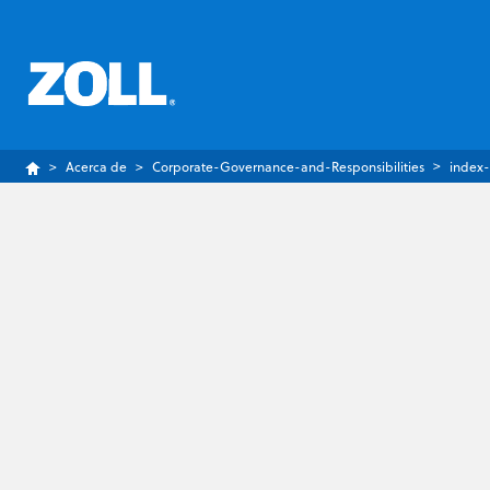
Acerca de
Corporate-Governance-and-Responsibilities
index