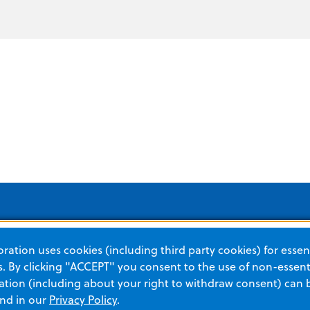
ation uses cookies (including third party cookies) for essent
Soluciones para
Categorías de productos
 By clicking "ACCEPT" you consent to the use of non-essenti
tion (including about your right to withdraw consent) can 
SITUACIÓN URGENTE
CUID
Gestión de pacientes con
and in our
Privacy Policy
.