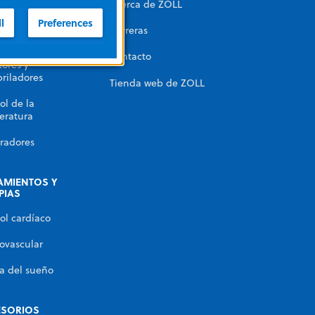
Acerca de ZOLL
automatizada
l
Preferences
Carreras
miento con RPI
Contacto
ores y
briladores
Tienda web de ZOLL
ol de la
eratura
radores
AMIENTOS Y
PIAS
ol cardíaco
ovascular
a del sueño
ESORIOS