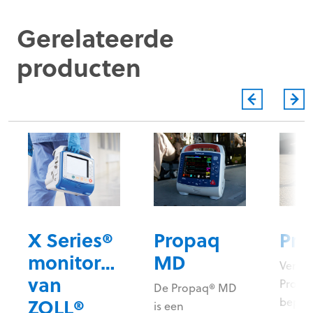
Gerelateerde
producten
X Series®
Propaq
Pro
monitor/defibrillator
MD
Vertr
fibrillator
van
Propa
De Propaq® MD
ZOLL®
bepro
is een