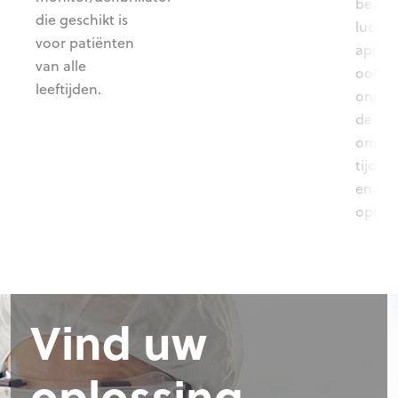
beweze
die geschikt is
lucht
voor patiënten
appara
van alle
ook sp
leeftijden.
ontwo
de vee
omsta
tijdens
en ae
operat
Vind uw
oplossing