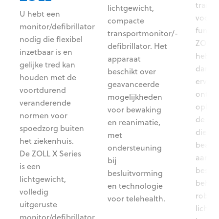
trans
lichtgewicht,
U hebt een
voor v
compacte
monitor/defibrillator
functi
transportmonitor/-
nodig die flexibel
or
ZOLL®.
defibrillator. Het
inzetbaar is en
hebbe
apparaat
gelijke tred kan
dan 25
beschikt over
houden met de
ervari
geavanceerde
voortdurend
ontwe
mogelijkheden
veranderende
oplos
voor bewaking
normen voor
de str
en reanimatie,
spoedzorg buiten
die sp
met
het ziekenhuis.
beant
ondersteuning
De ZOLL X Series
aan d
bij
is een
besta
besluitvorming
lichtgewicht,
behoef
en technologie
volledig
robuus
voor telehealth.
uitgeruste
lichtg
monitor/defibrillator