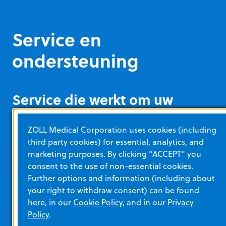
Service en
ondersteuning
Service die werkt om uw
uitvaltijd te minimaliseren
ZOLL Medical Corporation uses cookies (including
De Zenix‑parameterpods integreren alle hardware in
third party cookies) for essential, analytics, and
de pod zelf en zijn ontworpen voor snelle, eenvoudig
marketing purposes. By clicking "ACCEPT" you
uit te voeren upgrades en reparaties. Lees meer over
consent to the use of non-essential cookies.
het brede aanbod aan serviceprogramma’s.
Further options and information (including about
your right to withdraw consent) can be found
here, in our
Cookie Policy
, and in our
Privacy
ONDERSTEUNING AANVRAGEN
Policy
.