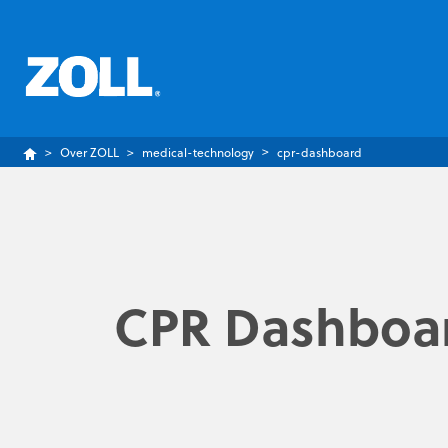
Over ZOLL
medical-technology
cpr-dashboard
CPR Dashboa