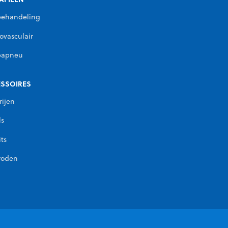
behandeling
ovasculair
papneu
SSOIRES
rijen
ls
its
roden