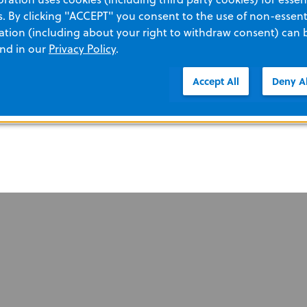
 By clicking "ACCEPT" you consent to the use of non-essenti
tion (including about your right to withdraw consent) can 
n uitgevoerd, wordt op het CPR Dashboard een timer voor re
and in our
Privacy Policy
.
Accept All
Deny Al
reanimatie door ervoor te zorgen dat de reanimatie geen 