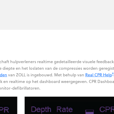
chaft hulpverleners realtime gedetailleerde visuele feedback
e diepte en het loslaten van de compressies worden geregis
®
oden
van ZOLL is ingebouwd. Met behulp van
Real CPR Help
ijk en realtime op het dashboard weergegeven. CPR Dashboa
nitor-defibrillatoren.