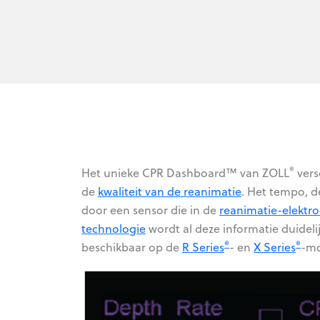
®
Het unieke CPR Dashboard™ van ZOLL
vers
de
kwaliteit van de reanimatie
. Het tempo, d
door een sensor die in de
reanimatie-elektr
technologie
wordt al deze informatie duidel
®
®
beschikbaar op de
R Series
- en
X Series
-mo