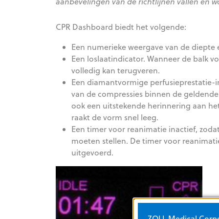
aanbevelingen van de richtlijnen vallen en 
CPR Dashboard biedt het volgende:
Een numerieke weergave van de diepte 
Een loslaatindicator. Wanneer de balk vo
volledig kan terugveren.
Een diamantvormige perfusieprestatie-ind
van de compressies binnen de geldende ri
ook een uitstekende herinnering aan het
raakt de vorm snel leeg.
Een timer voor reanimatie inactief, zod
moeten stellen. De timer voor reanimatie
uitgevoerd.
ZOLL Medical Corpor