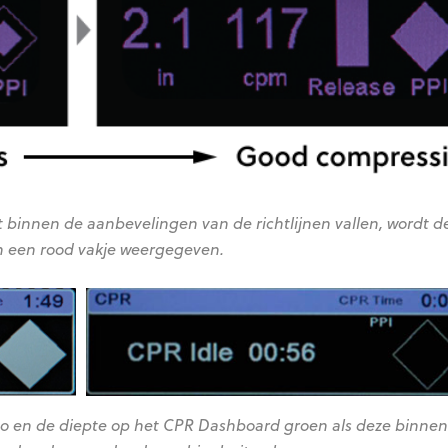
et binnen de aanbevelingen van de richtlijnen vallen, wordt d
n een rood vakje weergegeven.
mpo en de diepte op het CPR Dashboard groen als deze binnen