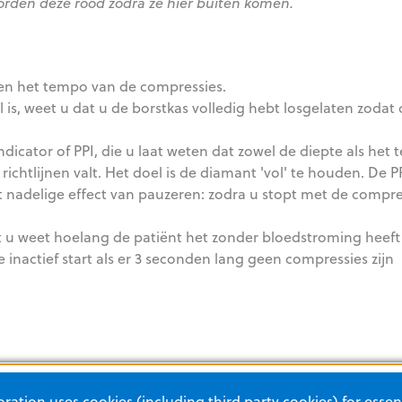
worden deze rood zodra ze hier buiten komen.
en het tempo van de compressies.
l is, weet u dat u de borstkas volledig hebt losgelaten zodat
icator of PPI, die u laat weten dat zowel de diepte als het
chtlijnen valt. Het doel is de diamant 'vol' te houden. De PP
 nadelige effect van pauzeren: zodra u stopt met de compre
at u weet hoelang de patiënt het zonder bloedstroming heeft
 inactief start als er 3 seconden lang geen compressies zijn
ation uses cookies (including third party cookies) for essent