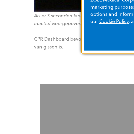
marketing purposes.
options and informa
Als er 3 seconden lang geen compressies zij
our
Cookie Policy
, 
inactief weergegeven.
CPR Dashboard bevordert een hoogwaardige 
van gissen is.