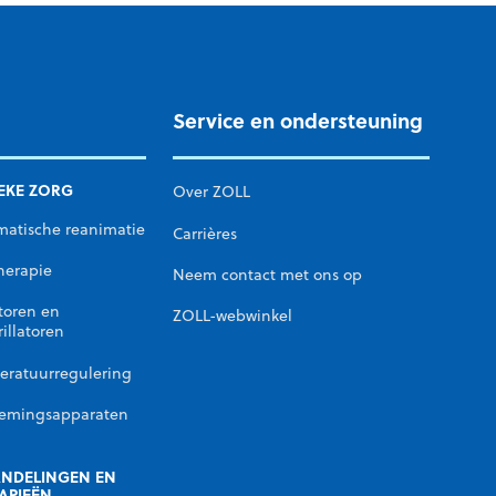
Service en ondersteuning
IEKE ZORG
Over ZOLL
matische reanimatie
Carrières
herapie
Neem contact met ons op
toren en
ZOLL-webwinkel
rillatoren
eratuurregulering
emingsapparaten
NDELINGEN EN
APIEËN