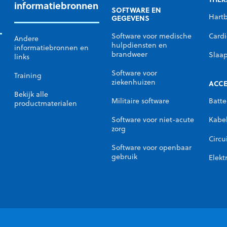
informatiebronnen
SOFTWARE EN
Hart
GEGEVENS
Cardi
Software voor medische
Andere
hulpdiensten en
informatiebronnen en
brandweer
Slaa
links
Software voor
Training
ziekenhuizen
ACCE
Bekijk alle
Militaire software
Batte
productmaterialen
Software voor niet-acute
Kabe
zorg
Circu
Software voor openbaar
gebruik
Elekt