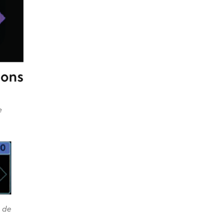
e
 de