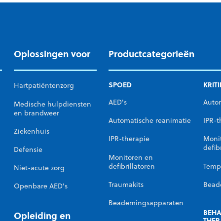
Oplossingen voor
Productcategorieën
SPOED
KRIT
Hartpatiëntenzorg
AED's
Auto
Medische hulpdiensten
en brandweer
Automatische reanimatie
IPR-t
Ziekenhuis
IPR-therapie
Moni
defib
Defensie
Monitoren en
defibrillatoren
Temp
Niet-acute zorg
n
Traumakits
Bead
Openbare AED's
Beademingsapparaten
BEHA
Opleiding en
THER