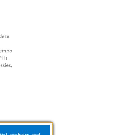
 deze
 tempo
I is
ssies,
ial, analytics, and