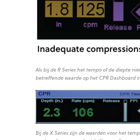
Als bij de R Series het tempo of de diepte ni
betreffende waarde op het CPR Dashboard i
Bij de X Series zijn de waarden voor het te