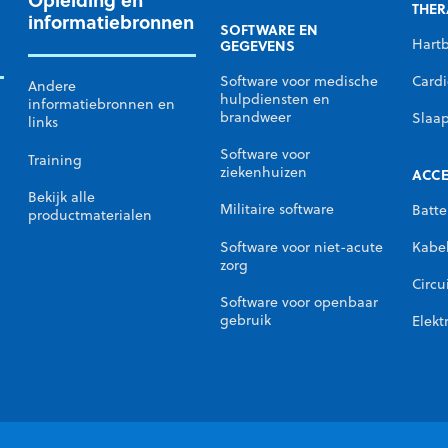
THER
informatiebronnen
SOFTWARE EN
Hart
GEGEVENS
Cardi
Software voor medische
Andere
hulpdiensten en
informatiebronnen en
brandweer
Slaa
links
Software voor
Training
ziekenhuizen
ACCE
Bekijk alle
Militaire software
Batte
productmaterialen
Software voor niet-acute
Kabe
zorg
Circu
Software voor openbaar
gebruik
Elekt