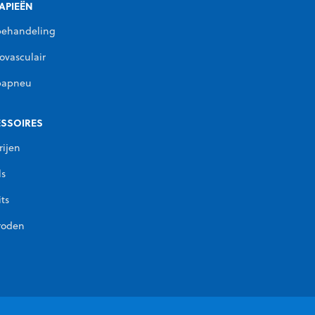
APIEËN
behandeling
ovasculair
papneu
SSOIRES
rijen
ls
its
roden