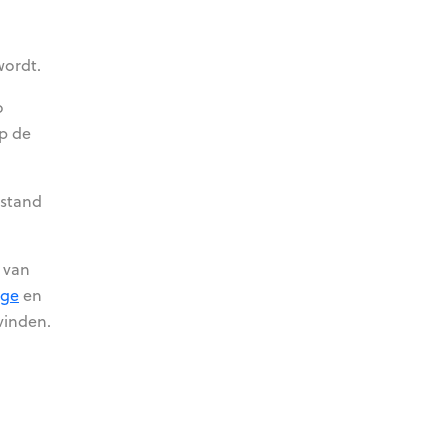
wordt.
o
op de
estand
 van
age
en
vinden.