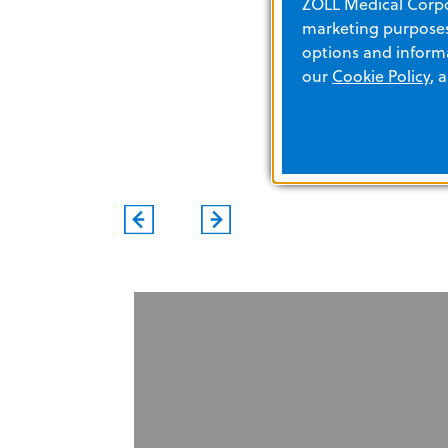
ZOLL Medical Corpor
marketing purposes.
options and informa
our
Cookie Policy
, 
EVENTS
C