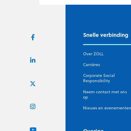
Snelle verbinding
Over ZOLL
Carrières
Corporate Social
Responsibility
Neem contact met ons
op
Nieuws en evenemente
Overige