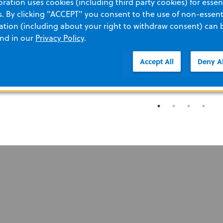
ation uses cookies (including third party cookies) for essent
 By clicking "ACCEPT" you consent to the use of non-essenti
tion (including about your right to withdraw consent) can 
and in our
Privacy Policy
.
Accept All
Deny Al
ORPORATE MILESTONES
MANAGEMENT TEAM