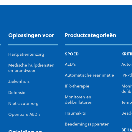
Oplossingen voor
Productcategorieën
SPOED
KRIT
Hartpatiëntenzorg
AED's
Auto
Medische hulpdiensten
en brandweer
Automatische reanimatie
IPR-t
Ziekenhuis
IPR-therapie
Moni
defib
Defensie
Monitoren en
defibrillatoren
Temp
Niet-acute zorg
n
Traumakits
Bead
Openbare AED's
Beademingsapparaten
BEHA
Opleiding en