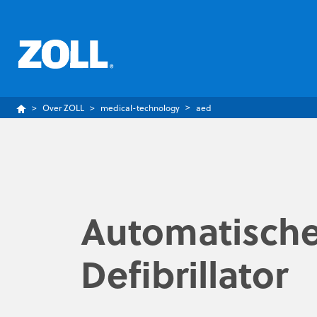
Over ZOLL
medical-technology
aed
Automatische
Defibrillator