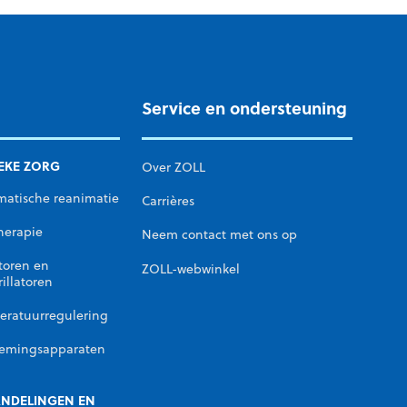
Service en ondersteuning
IEKE ZORG
Over ZOLL
matische reanimatie
Carrières
herapie
Neem contact met ons op
toren en
ZOLL-webwinkel
rillatoren
eratuurregulering
emingsapparaten
NDELINGEN EN