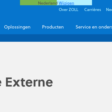
Nederland
Wijzigen
Over ZOLL
Carrières
Ne
Oplossingen
Producten
Service en onder
 Externe