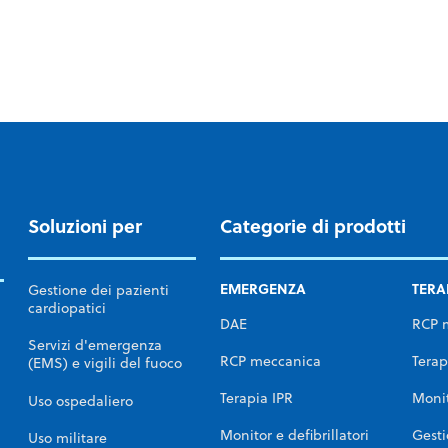
da
SuperSaturated Oxygen (SSO
) Therapy
2
TherOx® per il trattamento della forma più grave
il
di attacco cardiaco, l'infarto miocardico con
sopraslivellamento del tratto ST dell'arteria
discendente anteriore sinistra (LAD STEMI)
Soluzioni per
Categorie di prodotti
EMERGENZA
TERA
Gestione dei pazienti
cardiopatici
DAE
RCP 
Servizi d'emergenza
RCP meccanica
Terap
(EMS) e vigili del fuoco
Terapia IPR
Monit
Uso ospedaliero
Monitor e defibrillatori
Gesti
Uso militare