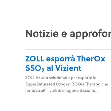
Notizie e approfo
ZOLL esporrà TherOx
SSO
al Vizient
2
ZOLL è stata selezionata per esporre la
SuperSaturated Oxygen (SSO
) Therapy, che
2
fornisce alti livelli di ossigeno disciolto
direttamente al cuore in caso di attacco cardi
grave, al Vizient Innovative Technology
Exchange. Vizient, Inc, la più grande azienda