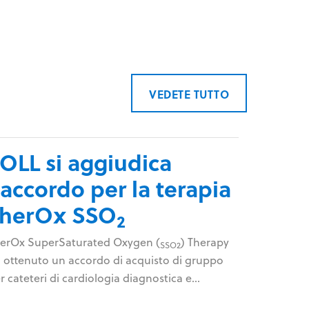
VEDETE TUTTO
OLL si aggiudica
'accordo per la terapia
TherOx SSO
2
erOx SuperSaturated Oxygen (
) Therapy
SSO2
 ottenuto un accordo di acquisto di gruppo
r cateteri di cardiologia diagnostica e
terventistica (DIC) con Premier, Inc. a partire