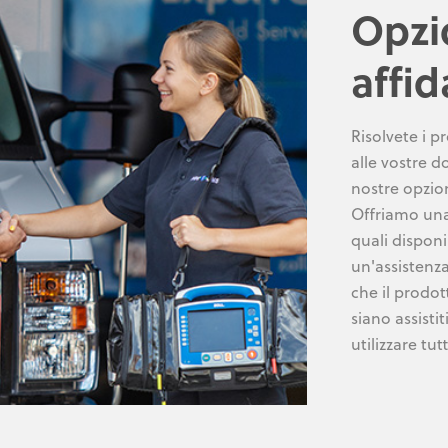
Opzio
affid
Risolvete i p
alle vostre d
nostre opzion
Offriamo una
quali disponib
un'assistenza
che il prodot
siano assisti
utilizzare tut