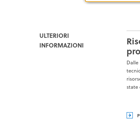
ULTERIORI
Ris
INFORMAZIONI
pro
Dalle
tecnic
risors
state
P