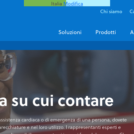
Italia
Modifica
Chi siamo
Ca
Soluzioni
Prodotti
A
a su cui contare
assistenza cardiaca o di emergenza di una persona, dovete
ecchiature e nel loro utilizzo. I rappresentanti esperti e