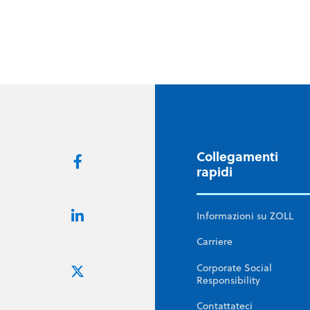
nazionale di miglioramento delle prestazioni
sanitarie guidata dai membri, terrà l'Exchange 
17 ottobre a Dallas.
Collegamenti
rapidi
Informazioni su ZOLL
Carriere
Corporate Social
Responsibility
Contattateci