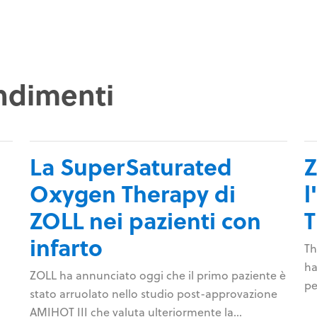
ndimenti
La SuperSaturated
Z
Oxygen Therapy di
l
ZOLL nei pazienti con
infarto
Th
ha
ZOLL ha annunciato oggi che il primo paziente è
aco
pe
stato arruolato nello studio post-approvazione
in
AMIHOT III che valuta ulteriormente la