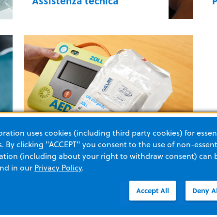
Assistenza tecnica
Assistenza tecnica
ation uses cookies (including third party cookies) for essent
Accessori e risorse
 By clicking "ACCEPT" you consent to the use of non-essenti
tion (including about your right to withdraw consent) can 
and in our
Privacy Policy
.
Accept All
Deny Al
Accessori Risorse