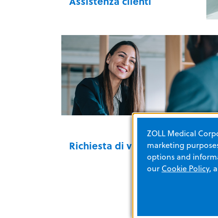
Assistenza clienti
Assistenza clienti
ZOLL Medical Corpor
Richiesta di vendita
marketing purposes.
options and informa
our
Cookie Policy
, 
Richiesta di vendita