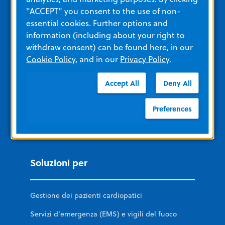
"ACCEPT" you consent to the use of non-
essential cookies. Further options and
Collegamenti rapidi
information (including about your right to
withdraw consent) can be found here, in our
Informazioni su ZOLL
Cookie Policy
, and in our
Privacy Policy
.
Carriere
Accept All
Deny All
Corporate Social Responsibility
Preferences
Contattateci
Notizie ed eventi
Soluzioni per
Gestione dei pazienti cardiopatici
Servizi d'emergenza (EMS) e vigili del fuoco