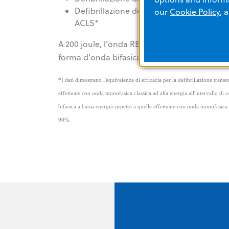
Defibrillazione della fibrillazione ventri
our
Cookie Policy
, 
ACLS*
A 200 joule, l'onda RBW di ZOLL eroga più cor
forma d'onda bifasica—anche rispetto a quell
*I dati dimostrano l'equivalenza di efficacia per la defibrillazione transto
effettuate con onda monofasica classica ad alta energia all'intervallo di 
bifasica a bassa energia rispetto a quelle effettuate con onda monofasica 
90%.