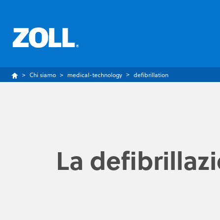
Chi siamo
medical-technology
defibrillation
La defibrillaz