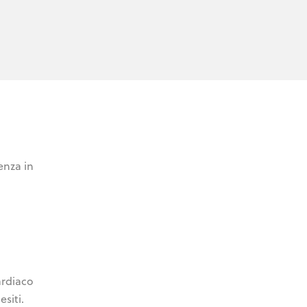
enza in
ardiaco
siti.