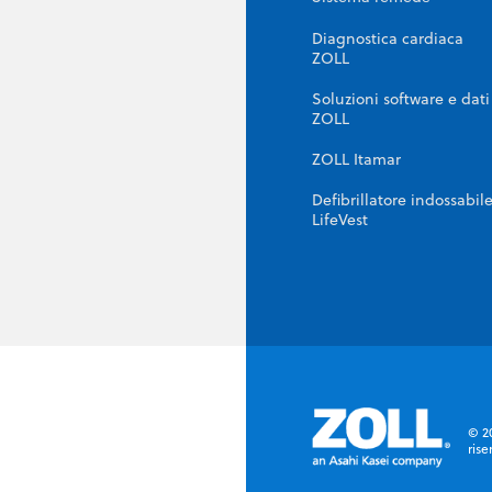
Diagnostica cardiaca
ZOLL
Soluzioni software e dati
ZOLL
ZOLL Itamar
Defibrillatore indossabil
LifeVest
© 20
rise