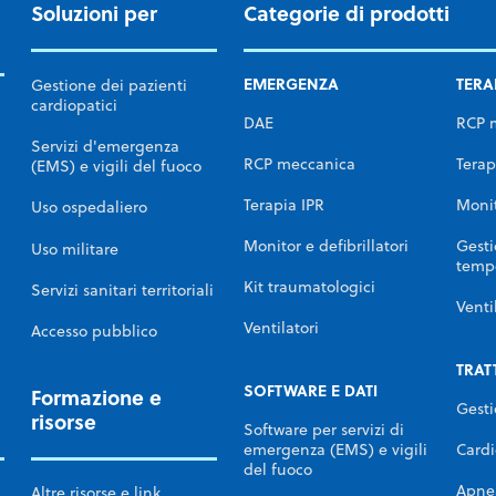
Soluzioni per
Categorie di prodotti
EMERGENZA
TERA
Gestione dei pazienti
cardiopatici
DAE
RCP 
Servizi d'emergenza
RCP meccanica
Terap
(EMS) e vigili del fuoco
Terapia IPR
Monit
Uso ospedaliero
Monitor e defibrillatori
Gesti
Uso militare
temp
Kit traumatologici
Servizi sanitari territoriali
Venti
Ventilatori
Accesso pubblico
TRAT
SOFTWARE E DATI
Formazione e
Gesti
risorse
Software per servizi di
Cardi
emergenza (EMS) e vigili
del fuoco
Apne
Altre risorse e link