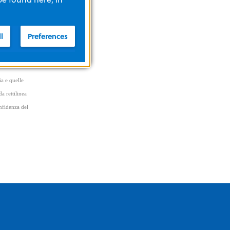
te
l
Preferences
ra
ia e quelle
a rettilinea
onfidenza del