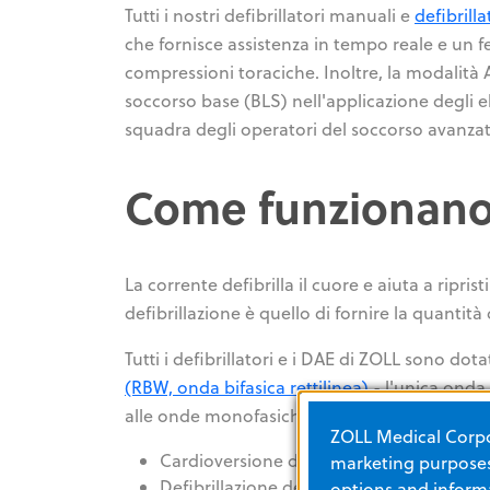
Tutti i nostri defibrillatori manuali e
defibrill
che fornisce assistenza in tempo reale e un f
compressioni toraciche. Inoltre, la modalità 
soccorso base (BLS) nell'applicazione degli ele
squadra degli operatori del soccorso avanzat
Come funzionano i
La corrente defibrilla il cuore e aiuta a ripris
defibrillazione è quello di fornire la quanti
Tutti i defibrillatori e i DAE di ZOLL sono dot
(RBW, onda bifasica rettilinea)
- l'unica onda 
alle onde monofasiche in caso di:
ZOLL Medical Corpor
Cardioversione della fibrillazione atriale
marketing purposes.
Defibrillazione della fibrillazione ventri
options and informa