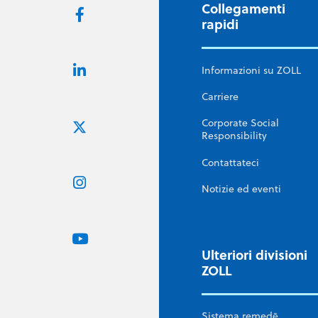
Collegamenti
rapidi
Informazioni su ZOLL
Carriere
Corporate Social
Responsibility
Contattateci
Notizie ed eventi
Ulteriori divisioni
ZOLL
Sistema remedē