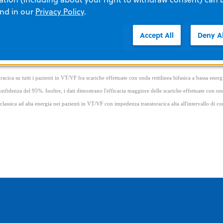
colare in caso di arresto cardiaco extra ospedaliero in ambien
and in our
Privacy Policy
.
Accept All
Deny Al
rente media per i pazienti ad alta impedenza di qualsiasi alt
e che hanno impostazioni di energia più alte.
racica su tutti i pazienti in VT/VF fra scariche effettuate con onda rettilinea bifasica a bassa energ
confidenza del 95%. Inoltre, i dati dimostrano l'efficacia maggiore delle scariche effettuate con ond
classica ad alta energia nei pazienti in VT/VF con impedenza transtoracica alta all'intervallo di c