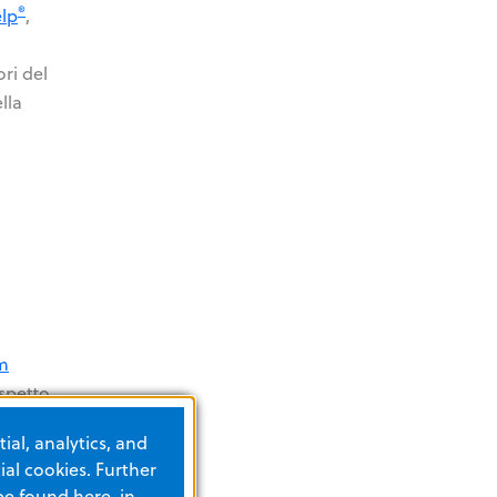
®
lp
,
ori del
lla
rm
ispetto
ial, analytics, and
al cookies. Further
be found here, in