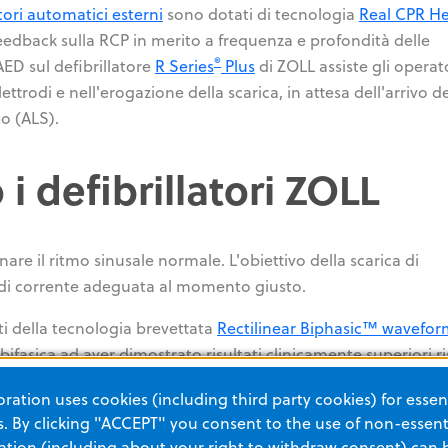
atori automatici esterni
sono dotati di tecnologia
Real CPR He
eedback sulla RCP in merito a frequenza e profondità delle
®
AED sul defibrillatore
R Series
Plus
di ZOLL assiste gli operat
ttrodi e nell'erogazione della scarica, in attesa dell'arrivo de
o (ALS).
 defibrillatori ZOLL
tinare il ritmo sinusale normale. L'obiettivo della scarica di
tà di corrente adeguata al momento giusto.
ati della tecnologia brevettata
Rectilinear Biphasic™ wavefo
bifasica ad aver dimostrato risultati clinicamente superiori r
ation uses cookies (including third party cookies) for essent
 By clicking "ACCEPT" you consent to the use of non-essenti
colare nei pazienti ad alta impedenza
tion (including about your right to withdraw consent) can 