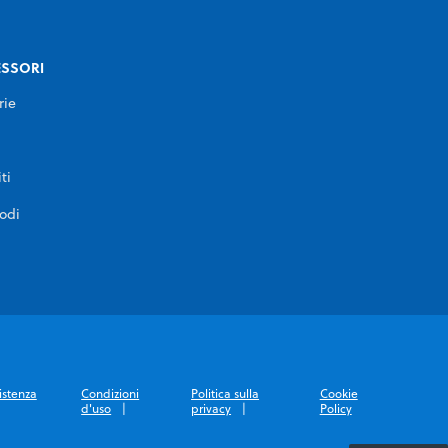
SSORI
rie
ti
rodi
istenza
Condizioni
Politica sulla
Cookie
d'uso
privacy
Policy