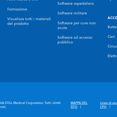
Software ospedaliero
Formazione
Software militare
ACCE
Visualizza tutti i materiali
Software per cure non
del prodotto
Batte
acute
Cavi
Software ad accesso
pubblico
Circui
e
Elett
26 ZOLL Medical Corporation. Tutti i diritti
MAPPA DEL
Linea di ass
rvati.
SITO
CPG